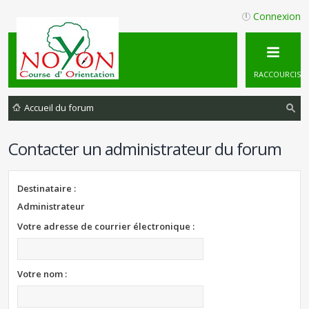
Connexion
RACCOURCIS
Accueil du forum
ec
Contacter un administrateur du forum
he
rc
he
Destinataire :
Administrateur
r
Votre adresse de courrier électronique :
Votre nom :