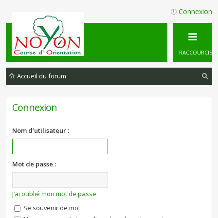
Connexion
RACCOURCIS
Accueil du forum
ec
Connexion
he
rc
Nom d’utilisateur :
he
r
Mot de passe :
J’ai oublié mon mot de passe
Se souvenir de moi