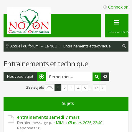
Connexion
RACCOURCIS
Accueil du forum
Le NCO
Entrainements et technique
ec
Entrainements et technique
he
rc
Nouveau sujet
he
289 sujets
1
2
3
4
5
…
12
r
Sujets
entrainements samedi 7 mars
Dernier message par
MIMI
«
05 mars 2026, 22:40
Réponses :
6