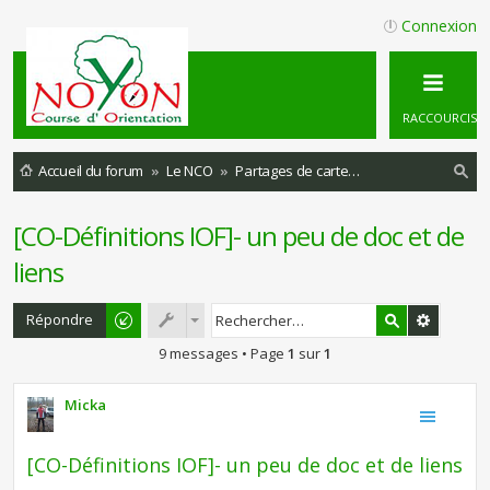
Connexion
RACCOURCIS
Accueil du forum
Le NCO
Partages de cartes, vidéos, astuces, tutoriels etc etc
ec
[CO-Définitions IOF]- un peu de doc et de
he
liens
rc
he
Répondre
r
9 messages • Page
1
sur
1
Micka
[CO-Définitions IOF]- un peu de doc et de liens