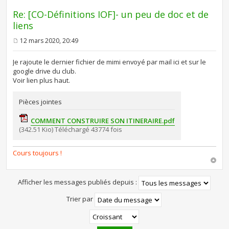
Re: [CO-Définitions IOF]- un peu de doc et de
liens
12 mars 2020, 20:49
M
e
s
Je rajoute le dernier fichier de mimi envoyé par mail ici et sur le
s
google drive du club.
a
Voir lien plus haut.
g
e
Pièces jointes
COMMENT CONSTRUIRE SON ITINERAIRE.pdf
(342.51 Kio) Téléchargé 43774 fois
Cours toujours !
Afficher les messages publiés depuis :
Trier par