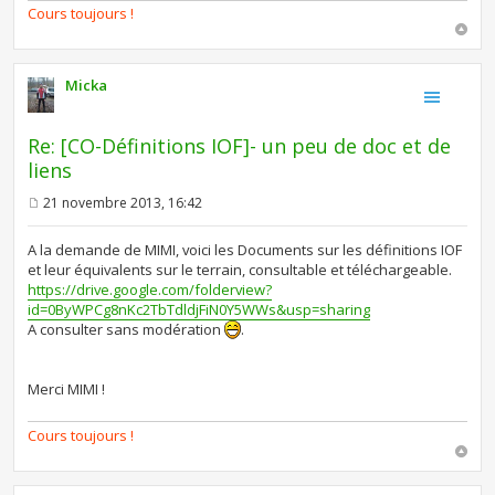
Cours toujours !
Micka
Re: [CO-Définitions IOF]- un peu de doc et de
liens
21 novembre 2013, 16:42
M
e
s
A la demande de MIMI, voici les Documents sur les définitions IOF
s
et leur équivalents sur le terrain, consultable et téléchargeable.
a
https://drive.google.com/folderview?
g
e
id=0ByWPCg8nKc2TbTdldjFiN0Y5WWs&usp=sharing
A consulter sans modération
.
Merci MIMI !
Cours toujours !