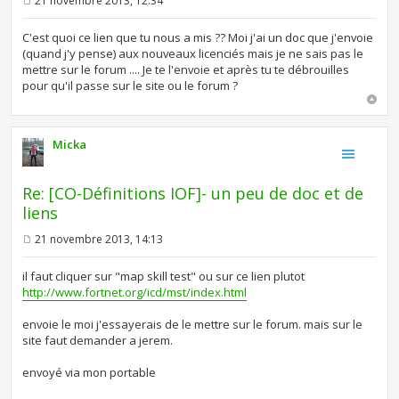
21 novembre 2013, 12:34
M
e
s
C'est quoi ce lien que tu nous a mis ?? Moi j'ai un doc que j'envoie
s
(quand j'y pense) aux nouveaux licenciés mais je ne sais pas le
a
mettre sur le forum .... Je te l'envoie et après tu te débrouilles
g
e
pour qu'il passe sur le site ou le forum ?
Micka
Re: [CO-Définitions IOF]- un peu de doc et de
liens
21 novembre 2013, 14:13
M
e
s
il faut cliquer sur "map skill test" ou sur ce lien plutot
s
http://www.fortnet.org/icd/mst/index.html
a
g
e
envoie le moi j'essayerais de le mettre sur le forum. mais sur le
site faut demander a jerem.
envoyé via mon portable