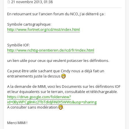
21 novembre 2013, 01:38
M
e
s
En retournant sur l'ancien forum du NCO, j'ai déterré ça :
s
a
Symbole cartographique:
g
e
http://www.fortnet.org/icd/mst/index.html
Symbôle IOF:
http://www.richtig-orientieren.de/icd/fr/index.html
un lien utile pour ceux qui veulent potasser les définitions.
Ca peut être utile sachant que Cindy nous a déjà fait un
entrainements juste la dessus
A la demande de MIMI, voici les Documents sur les définitions IOF
et leur équivalents sur le terrain, consultable et téléchargeable.
https://drive.google.com/folderview?
id=0ByWPCg8nKc2TbTdldjFiN0Y5WWs&usp=sharing
A consulter sans modération
.
Merci MIMI !