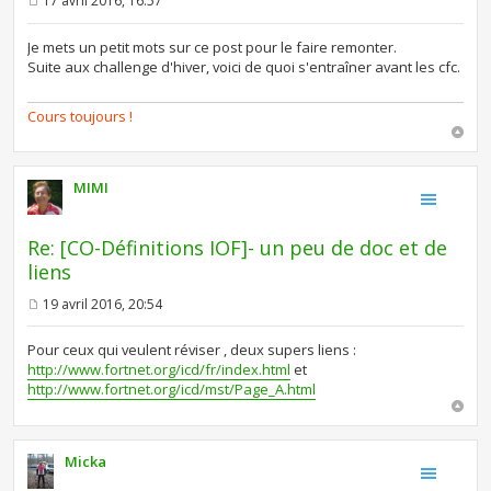
17 avril 2016, 16:57
M
e
s
Je mets un petit mots sur ce post pour le faire remonter.
s
Suite aux challenge d'hiver, voici de quoi s'entraîner avant les cfc.
a
g
e
Cours toujours !
MIMI
Re: [CO-Définitions IOF]- un peu de doc et de
liens
19 avril 2016, 20:54
M
e
s
Pour ceux qui veulent réviser , deux supers liens :
s
http://www.fortnet.org/icd/fr/index.html
et
a
http://www.fortnet.org/icd/mst/Page_A.html
g
e
Micka