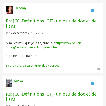
jeremy
Re: [CO-Définitions IOF]- un peu de doc et de
liens
12 décembre 2013, 22:57
M
e
s
Mimi, veux tu que je les ajoute ici ?
http://www.noyon-
s
co.org/pages/coin-tech ... iques.html
a
g
e
sur une autre page ?
Sport Nature : calendrier des courses
Micka
Re: [CO-Définitions IOF]- un peu de doc et de
liens