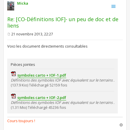
Micka
Re: [CO-Définitions IOF]- un peu de doc et de
liens
21 novembre 2013, 22:27
M
e
s
Voici les document directements consultables
s
a
g
e
Pièces jointes
symboles carto + IOF-1.pdf
Définitions des symboles IOF avec équivalent sur le terrains .
(137.9 Kio) Téléchargé 52159 fois
symboles carto + IOF-2.pdf
Définitions des symboles IOF avec équivalent sur le terrains .
(1.31 Mio) Téléchargé 45236 fois
Cours toujours !