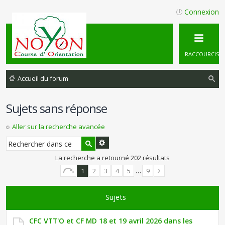
Connexion
RACCOURCIS
Accueil du forum
ec
Sujets sans réponse
he
rc
Aller sur la recherche avancée
he
r
La recherche a retourné 202 résultats
1
2
3
4
5
…
9
Sujets
CFC VTT'O et CF MD 18 et 19 avril 2026 dans les