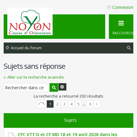
Connexion
RACCOURCIS
Accueil du forum
ec
Sujets sans réponse
he
rc
Aller sur la recherche avancée
he
r
La recherche a retourné 202 résultats
1
2
3
4
5
…
9
Sujets
CFC VTT'O et CF MD 18 et 19 avril 2026 dans les